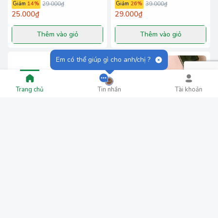
Giảm
14
%
29.000₫
Giảm
26
%
39.000₫
25.000₫
29.000₫
Thêm vào giỏ
Thêm vào giỏ
Em có thể giúp gì cho anh/chị ?
Trang chủ
Tin nhắn
Tài khoản
CHÌ KẺ MÀY NÂU ĐEN
CỐC GẤU
29.000₫
10.000₫
Thêm vào giỏ
Thêm vào giỏ