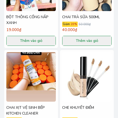
BỘT THÔNG CỐNG NẮP
CHAI TRÀ SỮA 500ML
XANH
Giảm
20
%
50.000₫
19.000₫
40.000₫
Thêm vào giỏ
Thêm vào giỏ
CHAI XỊT VỆ SINH BẾP
CHE KHUYẾT ĐIỂM
KITCHEN CLEANER