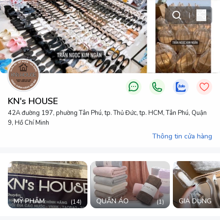
KN's HOUSE
42A đường 197, phường Tân Phú, tp. Thủ Đức, tp. HCM, Tân Phú, Quận
9, Hồ Chí Minh
Thông tin cửa hàng
MỸ PHẨM
QUẦN ÁO
GIA DỤNG
(
14
)
(
1
)